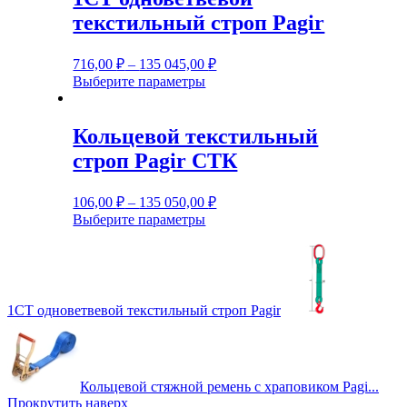
вариаций.
текстильный строп Pagir
Опции
можно
выбрать
716,00
₽
–
135 045,00
₽
на
Этот
Выберите параметры
странице
товар
товара.
имеет
несколько
Кольцевой текстильный
вариаций.
строп Pagir СТК
Опции
можно
выбрать
106,00
₽
–
135 050,00
₽
на
Этот
Выберите параметры
странице
товар
товара.
имеет
несколько
вариаций.
Опции
1СТ одноветвевой текстильный строп Pagir
можно
выбрать
на
странице
товара.
Кольцевой стяжной ремень с храповиком Pagi...
Прокрутить наверх