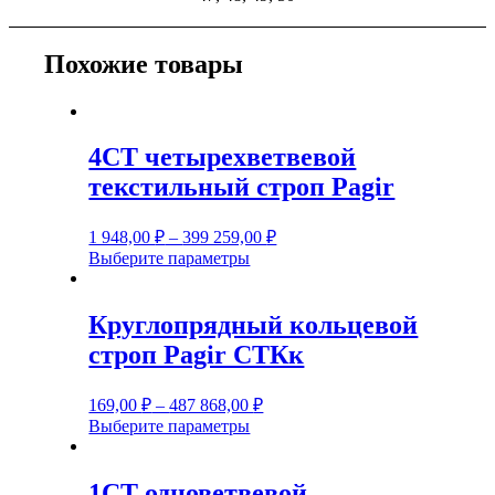
Похожие товары
4СТ четырехветвевой
текстильный строп Pagir
1 948,00
₽
–
399 259,00
₽
Этот
Выберите параметры
товар
имеет
несколько
Круглопрядный кольцевой
вариаций.
строп Pagir СТКк
Опции
можно
выбрать
169,00
₽
–
487 868,00
₽
на
Этот
Выберите параметры
странице
товар
товара.
имеет
несколько
1СТ одноветвевой